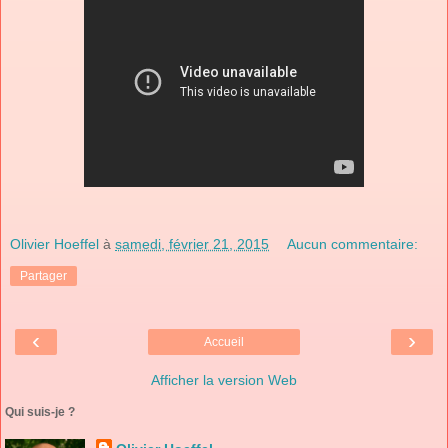
Olivier Hoeffel
à
samedi, février 21, 2015
Aucun commentaire:
Partager
‹
›
Accueil
Afficher la version Web
Qui suis-je ?