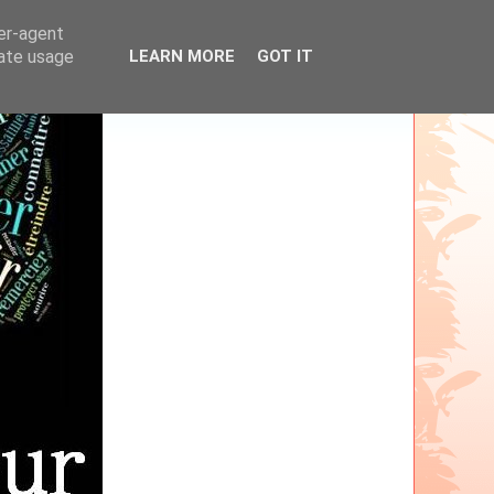
ser-agent
rate usage
LEARN MORE
GOT IT