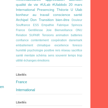
qualité de vie
#ULab
#Ulabbdx
20 mars
International
Presencing
Théorie U
Ulab
bonheur au travail
conscience
santé
Archipel
Don
Transition
bien-être
Douleur
Souffrance
ESS
Empathie
Fabrique Spinoza
France
Gentillesse
Joie Bienveillance
ONU
Relation
SUPAIR
Tensions
animation
batteries
confiance
contentement
coopération
danemark
emballement climatique
excellence
foresco
humilité
psychologie positive
rers
réseau
sacrifice
santé mentale
schéma
sens
souvenir
temps
trop
utilité
échanges
émotions
Libellés
France
ien
International
Libellés