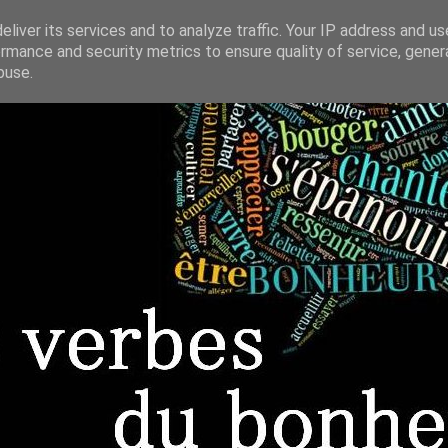
liver its services and to analyze traffic. Your IP address and u
rmance and security metrics to ensure quality of service, gene
buse.