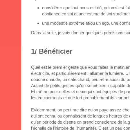
considérer que tout nous est dû, qu'on s'est fa
confiance en soi et une estime de soi surdime
une modestie extrême et/ou un ego, une confia
Dans la suite, je vais donner quelques précisions s
1/ Bénéficier
Quel est le premier geste que vous faites le matin e
électricité, et particulièrement : allumer la lumière. 
douche chaude, un café chaud, peut-être aussi du p
Autant de petits gestes qu'on serait bien incapable d
Et même pour celles et ceux qui sont équipés de pan
les équipements et que fort probablement ils leur ont 
Evidemment, on peut me dire qu'on paye assez cher l'é
qui ont connu ou connaissent de longues heures de c
qu'en période de disette on prend conscience de la
l'échelle de l'histoire de l'humanité). C'est un peu