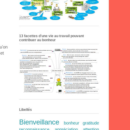
13 facettes d'une vie au travail pouvant
contribuer au bonheur
qu'on
et
Libellés
Bienveillance
bonheur
gratitude
reconnaissance
appréciation
attention