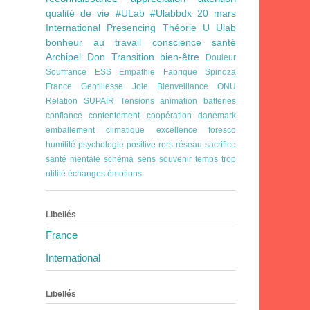
qualité de vie
#ULab
#Ulabbdx
20 mars
International
Presencing
Théorie U
Ulab
bonheur au travail
conscience
santé
Archipel
Don
Transition
bien-être
Douleur
Souffrance
ESS
Empathie
Fabrique Spinoza
France
Gentillesse
Joie Bienveillance
ONU
Relation
SUPAIR
Tensions
animation
batteries
confiance
contentement
coopération
danemark
emballement climatique
excellence
foresco
humilité
psychologie positive
rers
réseau
sacrifice
santé mentale
schéma
sens
souvenir
temps
trop
utilité
échanges
émotions
Libellés
France
International
Libellés