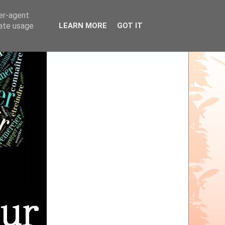
ser-agent
rate usage
LEARN MORE
GOT IT