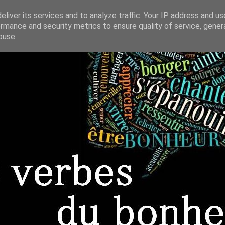
liver its services and to analyze traffic. Your IP address and u
rmance and security metrics to ensure quality of service, gene
buse.