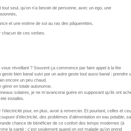
it tout seul, qu'on n'a besoin de personne, avec un ego, une
nsionnés,
nce et une estime de soi au ras des pâquerettes.
ur chacun de ces verbes.
n vous réveillant ? Souvent ça commence par faire appel à la fée
Un geste bien banal suivi par un autre geste tout aussi banal : prendre 
ain encore un peu chaud.
e gérer en totale autonomie.
neaux solaires, je ne m'avancerai guère en supposant qu'ils ont ach
été installés.
lectricité pour, en plus, avoir à remercier. Et pourtant, celles et ce
oupure d'électricité, des problèmes d'alimentation en eau potable, s
 grande chance de bénéficier de ce confort des temps modernes (à
 comme la santé : c'est seulement quand on est malade qu'on prend