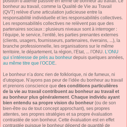
position d'attente passive en terme de bonheur au travail. Le
bonheur au travail, comme la Qualité de Vie au Travail
(QVT) relève d'une articulation judicieuse entre la
responsabilité individuelle et les responsabilités collectives.
Les responsabilités collectives ne relèvent pas que des
partenaires sociaux : plusieurs niveaux sont à interroger :
l'équipe, le service, l'entité, les parties prenantes externes
(clients, usagers, fournisseurs, partenaires, riverains, ...), la
branche professionnelle, les organisations sur le même
territoire, le département, la région, l'Etat, ... l'ONU.
L'ONU
qui s'intéresse de près au bonheur
depuis quelques années,
au même titre que l'OCDE
.
Le bonheur n'a donc rien de folklorique, ni de fumeux, ni
d'utopique. N'ayons pas peur de l'idée du bonheur au travail
et prenons conscience que
des conditions particulières
de la vie au travail contribuent au bonheur au travail et
au bonheur plus généralement
.
Chaque individu ayant
bien entendu sa propre vision du bonheur
(ou de son
bien-être ou de tout concept approchant), ses propres
attentes, ses propres stratégies et sa propre évaluation
contrastée de son bonheur. Cette évaluation est en effet
contrastée puisque le bonheur dépend de quantité de