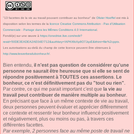
"13 facettes de la vie au travail pouvant contribuer au bonheur"
de
Olivier Hoeffel
est mis à
disposition selon les termes de la
licence Creative Commons Attribution - Pas d’Utilisation
Commerciale - Partage dans les Mêmes Conditions 4.0 International
.
Fondé(e) sur une œuvre à
https://onedrive.live.com/redir?
resid=50DE3EADEA2AE04E!712&authkey=!APKI6bXp8O7JqxE&ithint=file%2cpptx
.
Les autorisations au-delà du champ de cette licence peuvent être obtenues à
http://www.lesverbesdubonheur.fr/
.
Bien entendu,
il n'est pas question de considérer qu'une
personne ne saurait être heureuse que si elle se sent de
répondre positivement à TOUTES ces assertions
.
Le
bonheur, ce n'est définitivement pas du "tout ou rien"
.
Par contre, ce qui me parait important c'est que
la vie au
travail peut contribuer de manière multiple au bonheur
.
En précisant que face à un même contexte de vie au travail,
deux personnes peuvent évaluer et apprécier différemment
ce contexte et ressentir leur bonheur influencé positivement
et négativement, plus ou moins ou pas, à travers ces
différentes facettes.
Par exemple, 2 personnes face au même poste de travail ne