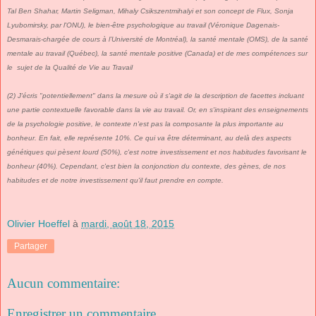
Tal Ben Shahar, Martin Seligman, Mihaly Csikszentmihalyi et son concept de Flux, Sonja
Lyubomirsky, par l'ONU), le bien-être psychologique au travail (Véronique Dagenais-
Desmarais-chargée de cours
à l’Université de Montréal), la santé mentale (OMS), de la santé
mentale au travail (Québec), la santé mentale positive (Canada) et de mes compétences sur
le sujet de la Qualité de Vie au Travail
(2) J'écris "potentiellement" dans la mesure où il s'agit de la description de facettes incluant
une partie contextuelle favorable dans la vie au travail. Or, en s'inspirant des enseignements
de la psychologie positive, le contexte n'est pas la composante la plus importante au
bonheur. En fait, elle représente 10%. Ce qui va être déterminant, au delà des aspects
génétiques qui pèsent lourd (50%), c'est notre investissement et nos habitudes favorisant le
bonheur (40%). Cependant, c'est bien la conjonction du contexte, des gènes, de nos
habitudes et de notre investissement qu'il faut prendre en compte.
Olivier Hoeffel
à
mardi, août 18, 2015
Partager
Aucun commentaire:
Enregistrer un commentaire