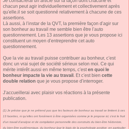
Je consacrerai un article sur la façon dont chacune et
chacun peut agir individuellement et collectivement après
qu'elle.il se soit questionné relativement à chacune de ces
assertions.
Là aussi, à l'instar de la QVT, la première façon d'agir sur
son bonheur au travail me semble bien être l'auto
questionnement. Les 13 assertions que je vous propose ici
constituent un moyen d'entreprendre cet auto
questionnement.
Que la vie au travail puisse contribuer au bonheur, c'est
donc un vrai sujet de société sérieux selon moi. Ce qui
mérite intérêt aussi en même temps, c'est
en quoi le
bonheur impacte la vie au travail
. Et c'est bien
cette
double relation
que je vous propose d'interroger.
J'accueillerai avec plaisir vos réactions à la présente
publication.
(1) Je précise que je ne prétend pas que les facteurs de bonheur au travail se limitent à ces
13 facettes, ni qu'elles ont forcément à être organisées comme je le propose ici; c'est le fruit
d'un travail d'analyse et de compilation personnelle des construits du bien-être hédoniste,
du bien-être eudémonique, du bonheur (par le biais de la psychologie positive -en particulier