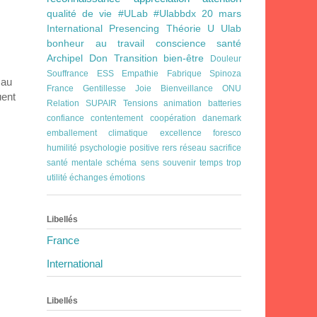
qualité de vie
#ULab
#Ulabbdx
20 mars
International
Presencing
Théorie U
Ulab
bonheur au travail
conscience
santé
Archipel
Don
Transition
bien-être
Douleur
Souffrance
ESS
Empathie
Fabrique Spinoza
 au
France
Gentillesse
Joie Bienveillance
ONU
uent
Relation
SUPAIR
Tensions
animation
batteries
confiance
contentement
coopération
danemark
emballement climatique
excellence
foresco
humilité
psychologie positive
rers
réseau
sacrifice
santé mentale
schéma
sens
souvenir
temps
trop
utilité
échanges
émotions
Libellés
France
International
Libellés