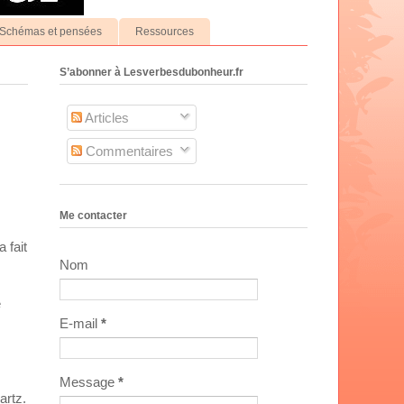
Schémas et pensées
Ressources
S’abonner à Lesverbesdubonheur.fr
Articles
Commentaires
Me contacter
 fait
Nom
e
E-mail
*
Message
*
artz.