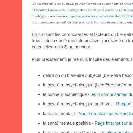
"13 facettes de la vie au travail pouvant contribuer au bonheur"
de
Olivie
d’Utilisation Commerciale - Partage dans les Mêmes Conditions 4.0 Interna
Fondé(e) sur une œuvre à
https://onedrive.live.com/redir?resid=50D
Les autorisations au-delà du champ de cette licence peuvent être obten
En croisant les composantes et facteurs du bien-êtr
travail, de la santé mentale positive, j'ai réalisé un t
potentiellement (2) au bonheur.
Plus précisément, je me suis inspiré des éléments s
définition du bien-être subjectif (bien-être hédo
le bien-être psychologique (bien-être eudémon
le bonheur authentique -
les 3 composantes du
le bien-être psychologique au travail -
Rapport 
la santé mentale -
Santé mentale sur wikipedia
la santé mentale positive -
Page internet sur la
la santé mentale au Québec -
Santé mentale et