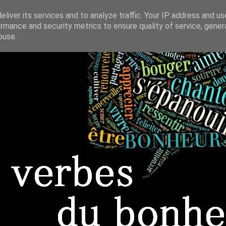
liver its services and to analyze traffic. Your IP address and u
rmance and security metrics to ensure quality of service, gene
buse.