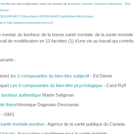
r Hoeffel
est mis à disposition selon les termes de la
licence Creative Commons Attribution - Pas
tional
.
E3EADEA2AE04E!712&authkey=!APKI6bXp8O7JqxE&ithint=file%2cpptx
.
ues à
http://www.lesverbesdubonheur.fr/
.
e mental, du bonheur, de la bonne santé mentale, de la santé mentale
ravail de modélisation en 13 facettes (1) d'une vie au travail qui contrib
uivants :
niste)
les 2 composantes du bien-être subjectif
- Ed Diener
ique)
Les 6 composantes du bien-être psychologique
- Carol Ryff
 bonheur authentique
Martin Seligman
de thèse
Véronique Dagenais-Desmarais
- OMS
 santé mentale positive
- Agence de la santé publique du Canada
 travail
- Association canadienne pour la santé mentale