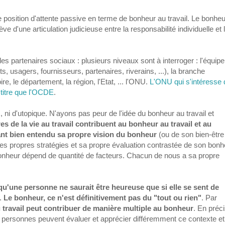
ne position d'attente passive en terme de bonheur au travail. Le bonhe
e d'une articulation judicieuse entre la responsabilité individuelle et 
s partenaires sociaux : plusieurs niveaux sont à interroger : l'équipe,
nts, usagers, fournisseurs, partenaires, riverains, ...), la branche
re, le département, la région, l'Etat, ... l'ONU.
L'ONU qui s'intéresse 
itre que l'OCDE
.
, ni d'utopique. N'ayons pas peur de l'idée du bonheur au travail et
es de la vie au travail contribuent au bonheur au travail et au
nt bien entendu sa propre vision du bonheur
(ou de son bien-être
es propres stratégies et sa propre évaluation contrastée de son bonh
 bonheur dépend de quantité de facteurs. Chacun de nous a sa propre
 qu'une personne ne saurait être heureuse que si elle se sent de
.
Le bonheur, ce n'est définitivement pas du "tout ou rien"
. Par
u travail peut contribuer de manière multiple au bonheur
. En préc
 personnes peuvent évaluer et apprécier différemment ce contexte et