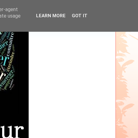
ser-agent
rate usage
LEARN MORE
GOT IT