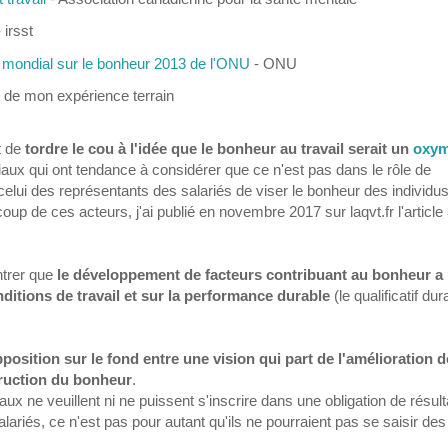
 irsst
 mondial sur le bonheur 2013 de l'ONU
- ONU
t de mon expérience terrain
t de
tordre le cou à l'idée que le bonheur au travail serait un
oxym
iaux qui ont tendance à considérer que ce n'est pas dans le rôle de
 celui des représentants des salariés de viser le bonheur des individu
up de ces acteurs, j'ai publié en novembre 2017 sur laqvt.fr l'article
ntrer que
le développement de facteurs contribuant au bonheur a
onditions de travail et sur la performance durable
(le qualificatif dur
position sur le fond entre une vision qui part de l'amélioration 
struction du bonheur
.
ux ne veuillent ni ne puissent s'inscrire dans une obligation de résult
riés, ce n'est pas pour autant qu'ils ne pourraient pas se saisir des