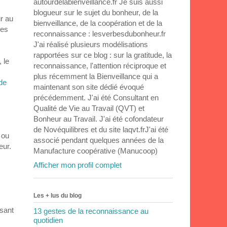
autourdelabienveillance.fr Je suis aussi
blogueur sur le sujet du bonheur, de la
ur au
bienveillance, de la coopération et de la
les
reconnaissance : lesverbesdubonheur.fr
J'ai réalisé plusieurs modélisations
rapportées sur ce blog : sur la gratitude, la
 le
reconnaissance, l'attention réciproque et
plus récemment la Bienveillance qui a
de
maintenant son site dédié évoqué
précédemment. J'ai été Consultant en
Qualité de Vie au Travail (QVT) et
Bonheur au Travail. J'ai été cofondateur
de Novéquilibres et du site laqvt.frJ'ai été
 ou
associé pendant quelques années de la
eur.
Manufacture coopérative (Manucoop)
Afficher mon profil complet
Les + lus du blog
isant
13 gestes de la reconnaissance au
quotidien