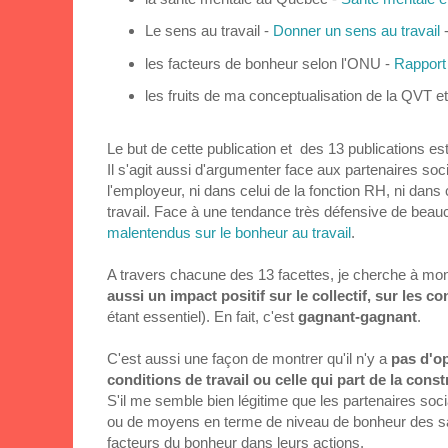
Le sens au travail -
Donner un sens au travail
-
les facteurs de bonheur selon l'ONU -
Rapport
les fruits de ma conceptualisation de la QVT e
Le but de cette publication et des 13 publications es
Il s'agit aussi d'argumenter face aux partenaires soc
l'employeur, ni dans celui de la fonction RH, ni dans
travail. Face à une tendance très défensive de beauco
malentendus sur le bonheur au travail
.
A travers chacune des 13 facettes, je cherche à mo
aussi un impact positif sur le collectif, sur les c
étant essentiel). En fait, c'est
gagnant-gagnant
.
C'est aussi une façon de montrer qu'il n'y a
pas d'op
conditions de travail ou celle qui part de la con
S'il me semble bien légitime que les partenaires socia
ou de moyens en terme de niveau de bonheur des sala
facteurs du bonheur dans leurs actions.