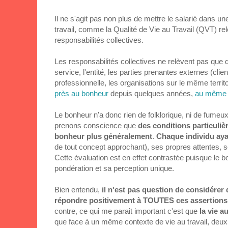
Il ne s'agit pas non plus de mettre le salarié dans u
travail, comme la Qualité de Vie au Travail (QVT) relèv
responsabilités collectives.
Les responsabilités collectives ne relèvent pas que de
service, l'entité, les parties prenantes externes (clie
professionnelle, les organisations sur le même territoi
près au bonheur
depuis quelques années,
au même t
Le bonheur n'a donc rien de folklorique, ni de fumeux
prenons conscience que
des conditions particulièr
bonheur plus généralement
.
Chaque individu aya
de tout concept approchant), ses propres attentes, s
Cette évaluation est en effet contrastée puisque le
pondération et sa perception unique.
Bien entendu,
il n'est pas question de considérer
répondre positivement à TOUTES ces assertions
contre, ce qui me parait important c'est que
la vie a
que face à un même contexte de vie au travail, deux