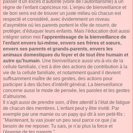
passer d'un excès d'autorité (voire de l'autoritarisme) à un
règne de l'enfant capricieux roi. L'enjeu de bienveillance et
de bon sens est de trouver un juste milieu où chacun est
respecté et considéré, avec évidemment un niveau
d'asymétrie où les parents portent le rôle de nourrir, de
protéger, d'éduquer leurs enfants. Mais l'éducation doit aussi
intégrer selon moi
l'apprentissage de la bienveillance de
l'enfant envers lui-même, envers ses frères et sœurs,
envers ses parents et grands-parents, envers les
animaux domestiques du foyer et de tout être humain et
autre qu'humain
. Une bienveillance aussi vis-à-vis de la
cellule familiale, c'est à dire des actions de contribution à la
vie de la cellule familiale, et notamment quand il devient
suffisamment maître de ses gestes, des actions pour
participer à des tâches d'intérêt général. La bienveillance
concerne aussi le mode de pensée, les paroles et les gestes
d'altruisme.
Il s'agit aussi de prendre soin, d'être attentif à l'état de fatigue
de chacun des membres. L'enfant peut y être invité. Par
exemple par une mamie ou un papy qui dit à son petit-fils :
"Maintenant, tu vas jouer un peu seul parce ce que j'ai
besoin de me reposer. Tu sais, je n'ai plus la force et
l'énergie de tes parents.".