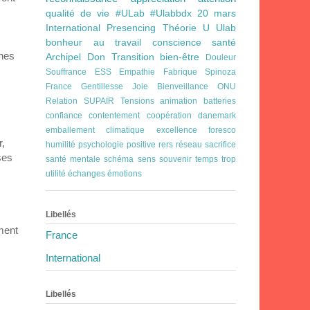
qualité de vie
#ULab
#Ulabbdx
20 mars
International
Presencing
Théorie U
Ulab
bonheur au travail
conscience
santé
nes
Archipel
Don
Transition
bien-être
Douleur
Souffrance
ESS
Empathie
Fabrique Spinoza
France
Gentillesse
Joie Bienveillance
ONU
Relation
SUPAIR
Tensions
animation
batteries
confiance
contentement
coopération
danemark
emballement climatique
excellence
foresco
r,
humilité
psychologie positive
rers
réseau
sacrifice
ses
santé mentale
schéma
sens
souvenir
temps
trop
utilité
échanges
émotions
Libellés
ment
France
International
Libellés