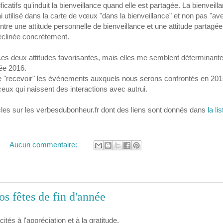
ificatifs qu'induit la bienveillance quand elle est partagée. La bienveill
j'ai utilisé dans la carte de vœux "dans la bienveillance" et non pas "av
e entre une attitude personnelle de bienveillance et une attitude partagé
éclinée concrètement.
 ces deux attitudes favorisantes, mais elles me semblent déterminante
née 2016.
 de "recevoir" les événements auxquels nous serons confrontés en 201
ceux qui naissent des interactions avec autrui.
ticles sur les verbesdubonheur.fr dont des liens sont donnés dans
la lis
Aucun commentaire:
s fêtes de fin d'année
ités à l'appréciation et à la gratitude.