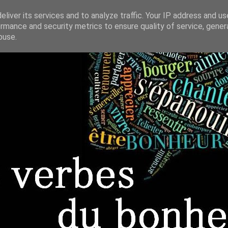
liver its services and to analyze traffic. Your IP address and u
rmance and security metrics to ensure quality of service, gene
buse.